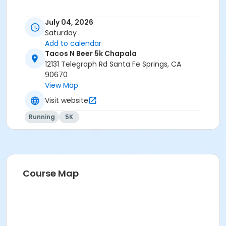
July 04, 2026
Los esperamos para disfrutar juntos de una gran
Saturday
carrera! 🏃‍♀️🏃‍♂️🇲🇽🍻
Add to calendar
Tacos N Beer 5k Chapala
12131 Telegraph Rd Santa Fe Springs, CA
90670
View Map
Visit website
Running
5K
Course Map