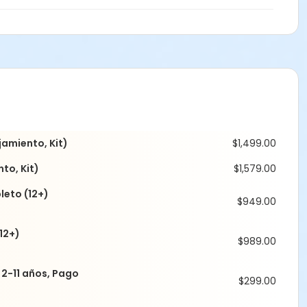
sábado 15 /
s y femeninos, y acompañantes (familia, amigos, niños)
jamiento, Kit)
$1,499.00
to, Kit)
$1,579.00
eto (12+)
$949.00
12+)
$989.00
2-11 años, Pago
$299.00