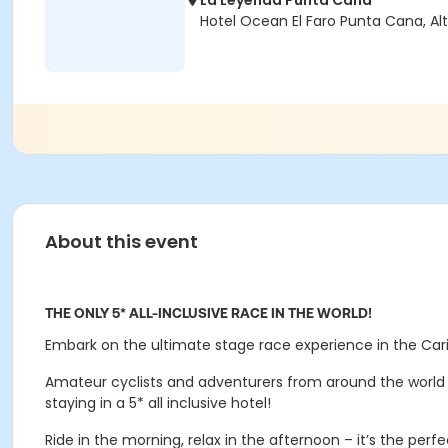
La Leyenda Punta Cana
Hotel Ocean El Faro Punta Cana, Al
About this event
THE ONLY 5* ALL-INCLUSIVE RACE IN THE WORLD!
Embark on the ultimate stage race experience in the Ca
Amateur cyclists and adventurers from around the world ri
staying in a 5* all inclusive hotel!
Ride in the morning, relax in the afternoon – it’s t
he perfe