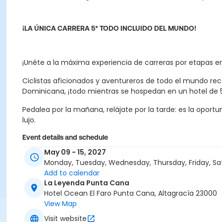
¡LA ÚNICA CARRERA 5* TODO INCLUIDO DEL MUNDO!
¡Unéte a la máxima experiencia de carreras por etapas e
Ciclistas aficionados y aventureros de todo el mundo re
Dominicana, ¡todo mientras se hospedan en un hotel de 5
Pedalea por la mañana, relájate por la tarde: es la opor
lujo.
Event details and schedule
May 09 - 15, 2027
- 5 stage MTB stage race / 5 días de carrera por etapas
Monday, Tuesday, Wednesday, Thursday, Friday, Sa
- 200km / 3,000m+
Add to calendar
La Leyenda Punta Cana
- Punta Cana, Dominican Republic / República Dominica
Hotel Ocean El Faro Punta Cana, Altagracía 23000
View Map
- Monday 10th to Friday 14th May 2027 / lunes 10 al vier
Visit website