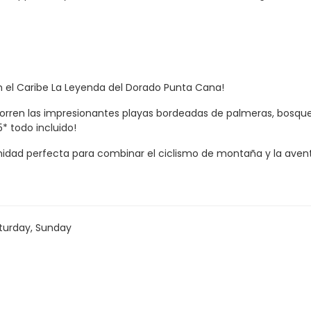
n el Caribe La Leyenda del Dorado Punta Cana!
corren las impresionantes playas bordeadas de palmeras, bosques
* todo incluido!
tunidad perfecta para combinar el ciclismo de montaña y la aven
 MTB
turday, Sunday
na
nes 14 de mayo 2027 /