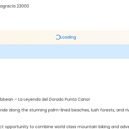
tagracía 23000
Loading
ribbean –
La Leyenda del Dorado Punta Cana
!
de along the stunning palm-lined beaches, lush forests, and rive
ct opportunity to combine world class mountain biking and adven