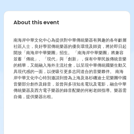
About this event
南海岸中華文化中心為提供對中華傳統樂器有興趣的各年齡層
社區人士，良好學習傳統樂器的優良環境及師資，將於即日起
開放「南海岸中華樂團」招生。 「南海岸中華樂團」將兼容
並蓄「傳統」、「現代」與「創新」，保有中華民族傳統音樂
的精華，又能融入海外主流社會，以呈現中華傳統國樂生動又
具現代感的一面，以便吸引更多志同道合的音樂夥伴。 南海
岸中華文化中心特別邀請到曾為上海及洛杉磯迪士尼樂團中國
音樂部分創作及錄音，並曾與多項知名電玩及電影，融合中華
傳統樂器及西方電子樂器的錄音配樂的何彬老師指導。樂器需
自備，提供樂器出租。