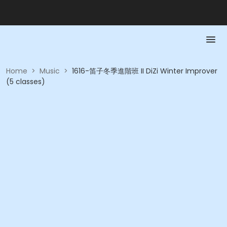
Home
>
Music
>
1616-笛子冬季進階班 II DiZi Winter Improver
(5 classes)