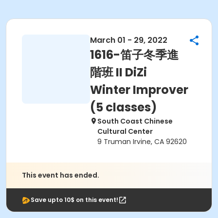
March 01 - 29, 2022
1616-笛子冬季進
階班 II DiZi
Winter Improver
(5 classes)
South Coast Chinese
Cultural Center
9 Truman Irvine, CA 92620
This event has ended.
Save upto 10$ on this event!