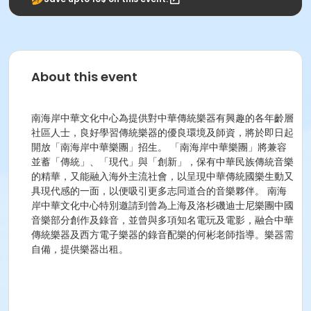
About this event
南海岸中華文化中心為提供對中華傳統樂器有興趣的各年齡層
社區人士，良好學習傳統樂器的優良環境及師資，將於即日起
開放「南海岸中華樂團」招生。 「南海岸中華樂團」將兼容
並蓄「傳統」、「現代」與「創新」，保有中華民族傳統音樂
的精華，又能融入海外主流社會，以呈現中華傳統國樂生動又
具現代感的一面，以便吸引更多志同道合的音樂夥伴。 南海
岸中華文化中心特別邀請到曾為上海及洛杉磯迪士尼樂團中國
音樂部分創作及錄音，並曾與多項知名電玩及電影，融合中華
傳統樂器及西方電子樂器的錄音配樂的何彬老師指導。樂器需
自備，提供樂器出租。