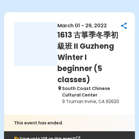
March 01 - 29, 2022
1613 古箏季冬季初
級班 II Guzheng
Winter I
beginner (5
classes)
South Coast Chinese
Cultural Center
9 Truman Irvine, CA 92620
This event has ended.
Save upto 10$ on this event!