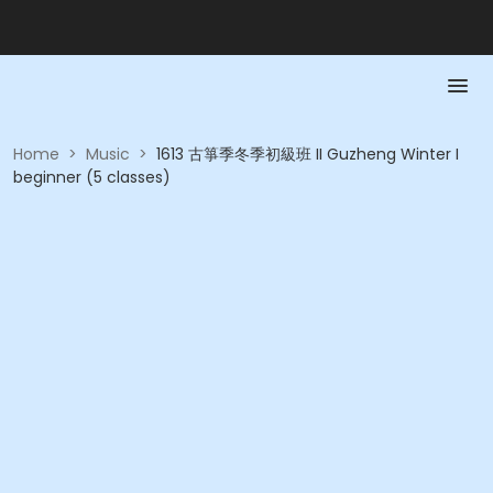
Home
>
Music
>
1613 古箏季冬季初級班 II Guzheng Winter I
beginner (5 classes)